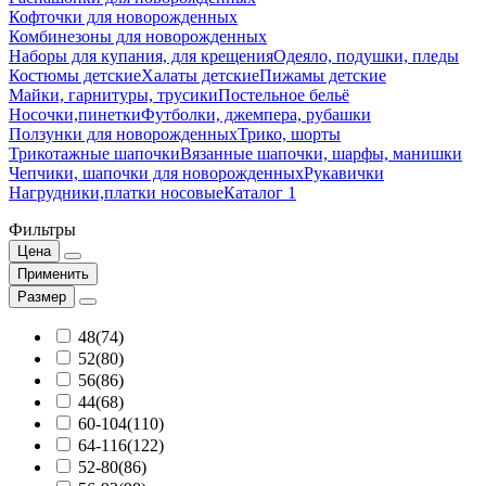
Кофточки для новорожденных
Комбинезоны для новорожденных
Наборы для купания, для крещения
Одеяло, подушки, пледы
Костюмы детские
Халаты детские
Пижамы детские
Майки, гарнитуры, трусики
Постельное бельё
Носочки,пинетки
Футболки, джемпера, рубашки
Ползунки для новорожденных
Трико, шорты
Трикотажные шапочки
Вязанные шапочки, шарфы, манишки
Чепчики, шапочки для новорожденных
Рукавички
Нагрудники,платки носовые
Каталог 1
Фильтры
Цена
Применить
Размер
48(74)
52(80)
56(86)
44(68)
60-104(110)
64-116(122)
52-80(86)