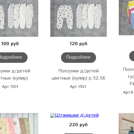
100 руб
120 руб
Подробнее
Подробнее
Полз
унки д/детей
Ползунки д/детей
гу
тные (кулир)
цветные (кулир) р.52,56
Р
Арт. ПО1
Арт. ПО1
Арт.8
220 руб