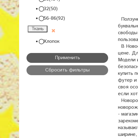
32(50)
56-86(92)
Ползунк
букваль
Ткань
свободы 
пользова
Хлопок
В Новос
цене. Дл
Применить
Модели 
безопас
Сбросить фильтры
купить п
футер и 
своя осо
если хот
Новорож
новорож
- магази
зареком
называю
ширине,