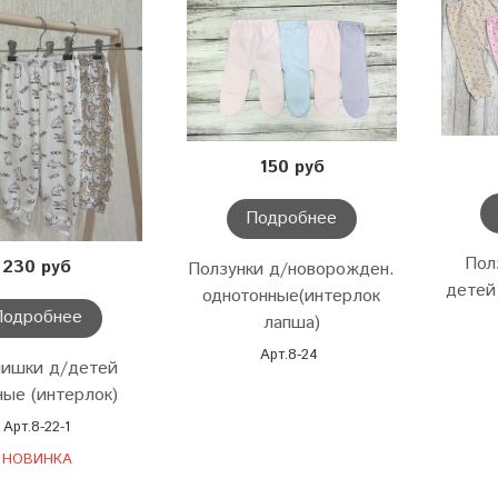
150 руб
Подробнее
Пол
230 руб
Ползунки д/новорожден.
детей
однотонные(интерлок
Подробнее
лапша)
Арт.8-24
ишки д/детей
ные (интерлок)
Арт.8-22-1
НОВИНКА