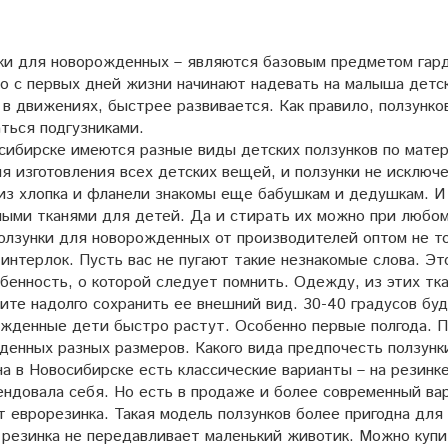
и для новорожденных – являются базовым предметом гар
но с первых дней жизни начинают надевать на малыша детс
в движениях, быстрее развивается. Как правило, ползунко
ться подгузниками.
ибирске имеются разные виды детских ползунков по матери
я изготовления всех детских вещей, и ползунки не исключ
из хлопка и фланели знакомы еще бабушкам и дедушкам. И 
ными тканями для детей. Да и стирать их можно при любо
олзунки для новорожденных от производителей оптом не толь
интерлок. Пусть вас не пугают такие незнакомые слова. Эт
бенность, о которой следует помнить. Одежду, из этих тк
ите надолго сохранить ее внешний вид. 30-40 градусов бу
денные дети быстро растут. Особенно первые полгода. По
денных разных размеров. Какого вида предпочесть ползунк
на в Новосибирске есть классические варианты – на резин
ендовала себя. Но есть в продаже и более современный ва
т еврорезинка. Такая модель ползунков более пригодна дл
 резинка не передавливает маленький животик. Можно купит