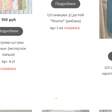
Подробнее
Штанишки д\детей
150 руб
"Кнопа" (рибана)
Арт.7-04
НОВИНКА
Подробнее
зунки-штаны
ные (интерлок
лапша)
Арт. 8-21
Шта
НОВИНКА
одно