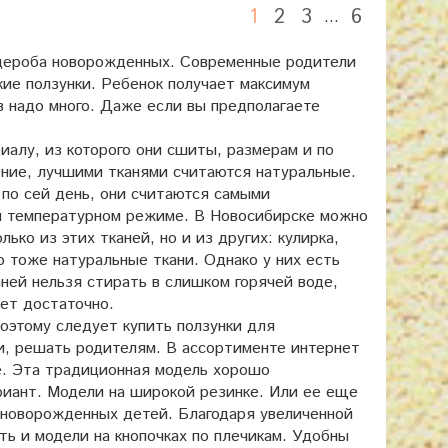
1
2
3
6
…
дероба новорожденных. Современные родители
кие ползунки. Ребенок получает максимум
в надо много. Даже если вы предполагаете
алу, из которого они сшиты, размерам и по
ение, лучшими тканями считаются натуральные.
по сей день, они считаются самыми
м температурном режиме. В Новосибирске можно
ко из этих тканей, но и из других: кулирка,
о тоже натуральные ткани. Однако у них есть
аней нельзя стирать в слишком горячей воде,
дет достаточно.
этому следует купить ползунки для
и, решать родителям. В ассортименте интернет
ке. Эта традиционная модель хорошо
риант. Модели на широкой резинке. Или ее еще
я новорожденных детей. Благодаря увеличенной
ь и модели на кнопочках по плечикам. Удобны