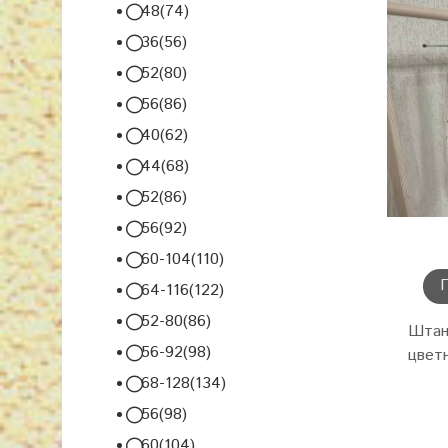
48(74)
36(56)
52(80)
56(86)
40(62)
44(68)
52(86)
56(92)
60-104(110)
64-116(122)
52-80(86)
Штан
56-92(98)
цвет
68-128(134)
56(98)
60(104)