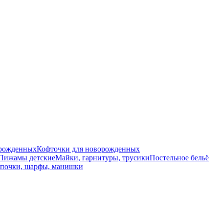
орожденных
Кофточки для новорожденных
Пижамы детские
Майки, гарнитуры, трусики
Постельное бельё
почки, шарфы, манишки