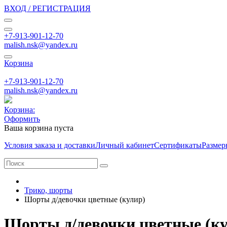
ВХОД / РЕГИСТРАЦИЯ
+7-913-901-12-70
malish.nsk@yandex.ru
Корзина
+7-913-901-12-70
malish.nsk@yandex.ru
Корзина:
Оформить
Ваша корзина пуста
Условия заказа и доставки
Личный кабинет
Сертификаты
Размер
Трико, шорты
Шорты д/девочки цветные (кулир)
Шорты д/девочки цветные (к