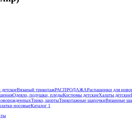
 детское
Вязаный трикотаж
РАСПРОДАЖА
Распашонки для нов
ещения
Одеяло, подушки, пледы
Костюмы детские
Халаты детские
новорожденных
Трико, шорты
Трикотажные шапочки
Вязанные ша
платки носовые
Каталог 1
кты