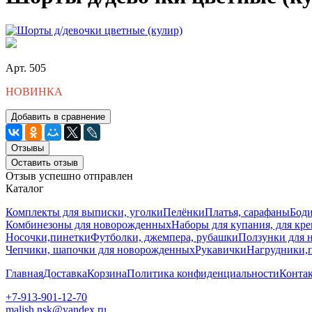
Арт. 505
НОВИНКА
Добавить в сравнение
Отзывы
Оставить отзыв
Отзыв успешно отправлен
Каталог
Комплекты для выписки, уголки
Пелёнки
Платья, сарафаны
Боди
Комбинезоны для новорожденных
Наборы для купания, для кр
Носочки,пинетки
Футболки, джемпера, рубашки
Ползунки для 
Чепчики, шапочки для новорожденных
Рукавички
Нагрудники,
Главная
Доставка
Корзина
Политика конфиденциальности
Конта
+7-913-901-12-70
malish.nsk@yandex.ru