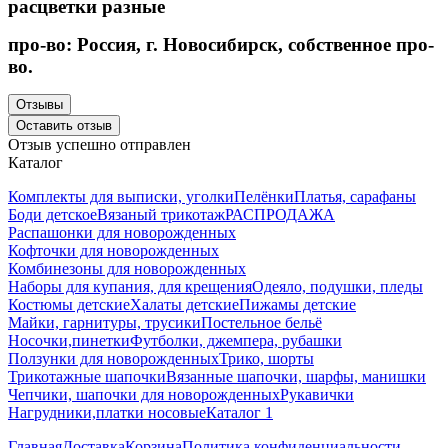
расцветки разные
про-во: Россия, г. Новосибирск, собственное про-
во.
Отзывы
Оставить отзыв
Отзыв успешно отправлен
Каталог
Комплекты для выписки, уголки
Пелёнки
Платья, сарафаны
Боди детское
Вязаный трикотаж
РАСПРОДАЖА
Распашонки для новорожденных
Кофточки для новорожденных
Комбинезоны для новорожденных
Наборы для купания, для крещения
Одеяло, подушки, пледы
Костюмы детские
Халаты детские
Пижамы детские
Майки, гарнитуры, трусики
Постельное бельё
Носочки,пинетки
Футболки, джемпера, рубашки
Ползунки для новорожденных
Трико, шорты
Трикотажные шапочки
Вязанные шапочки, шарфы, манишки
Чепчики, шапочки для новорожденных
Рукавички
Нагрудники,платки носовые
Каталог 1
Главная
Доставка
Корзина
Политика конфиденциальности