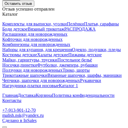
Оставить отзыв
Отзыв успешно отправлен
Каталог
Комплекты для выписки, уголки
Пелёнки
Платья, сарафаны
Боди детское
Вязаный трикотаж
РАСПРОДАЖА
Распашонки для новорожденных
Кофточки для новорожденных
Комбинезоны для новорожденных
Наборы для купания, для крещения
Одеяло, подушки, пледы
Костюмы детские
Халаты детские
Пижамы детские
Майки, гарнитуры, трусики
Постельное бельё
Носочки,пинетки
Футболки, джемпера, рубашки
Ползунки для новорожденных
Трико, шорты
Трикотажные шапочки
Вязанные шапочки, шарфы, манишки
Чепчики, шапочки для новорожденных
Рукавички
Нагрудники,платки носовые
Каталог 1
Главная
Доставка
Корзина
Политика конфиденциальности
Контакты
+7-913-901-12-70
malish.nsk@yandex.ru
Сделано в InSales