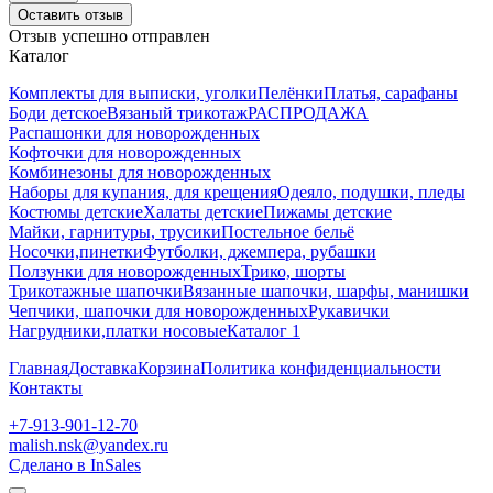
Оставить отзыв
Отзыв успешно отправлен
Каталог
Комплекты для выписки, уголки
Пелёнки
Платья, сарафаны
Боди детское
Вязаный трикотаж
РАСПРОДАЖА
Распашонки для новорожденных
Кофточки для новорожденных
Комбинезоны для новорожденных
Наборы для купания, для крещения
Одеяло, подушки, пледы
Костюмы детские
Халаты детские
Пижамы детские
Майки, гарнитуры, трусики
Постельное бельё
Носочки,пинетки
Футболки, джемпера, рубашки
Ползунки для новорожденных
Трико, шорты
Трикотажные шапочки
Вязанные шапочки, шарфы, манишки
Чепчики, шапочки для новорожденных
Рукавички
Нагрудники,платки носовые
Каталог 1
Главная
Доставка
Корзина
Политика конфиденциальности
Контакты
+7-913-901-12-70
malish.nsk@yandex.ru
Сделано в InSales